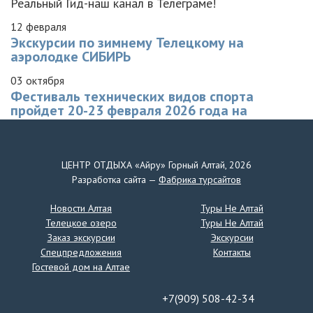
Реальный Гид-наш канал в Телеграме!
12 февраля
Экскурсии по зимнему Телецкому на
аэролодке СИБИРЬ
03 октября
Фестиваль технических видов спорта
пройдет 20-23 февраля 2026 года на
Телецком озере
Телецкое Снежное ралли-2026
ЦЕНТР ОТДЫХА «Айру» Горный Алтай, 2026
24 декабря
Разработка сайта —
Фабрика турсайтов
Детский лагерь в сезоне " Лето-2024 "
Центр Отдыха " Айру" приглашает в летний лагерь по
Новости Алтая
Туры Не Алтай
Горному Алтаю!
Телецкое озеро
Туры Не Алтай
Заказ экскурсии
Экскурсии
Все новости
Спецпредложения
Контакты
Подписывайтесь на наши
Гостевой дом на Алтае
соцсети!
+7(909) 508-42-34