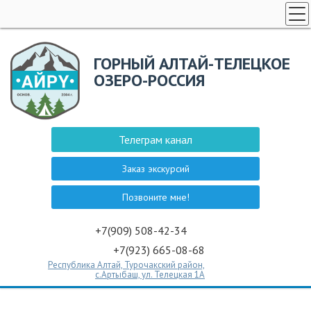
НОВОСТИ АЛТАЯ
ГОРНЫЙ АЛТАЙ-ТЕЛЕЦКОЕ
ТЕЛЕЦКОЕ ОЗЕРО
ОЗЕРО-РОССИЯ
ЗАКАЗ ЭКСКУРСИИ
СПЕЦПРЕДЛОЖЕНИЯ
ГОСТЕВОЙ ДОМ НА АЛТАЕ
Телеграм канал
ТУРЫ НЕ АЛТАЙ
Заказ экскурсий
ТУРЫ НЕ АЛТАЙ
Позвоните мне!
ЭКСКУРСИИ
КОНТАКТЫ
+7(909) 508-42-34
+7(923) 665-08-68
Республика Алтай, Турочакский район,
с.Артыбаш, ул. Телецкая 1А