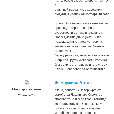
на Телецком озере на горе Тилан-Туу,
в
отличной компании, с хорошими
людьми, в уютной атмосфере, весело
и
дружно.Сказочный заснеженный лес,
луна, вид с горы на озеро и
окрестности в огнях, впечатляет.
Последующие дни скучать было
некогда:конные и пешие прогулки,
катание на квадроциклах, банные
процедуры на
берегу реки Бия, вечерний глинтвейн
и игры за круглым столом. Огромная
благодарность нашему инструктору
Елене Шевелевой за организацию...
Жемчужина Алтая
Виктор Луконин
"Лена, привет из Петербурга от
семейства Лукониных. Огромное
28 ноя 2017
спасибо тебе и всей твоей команде
за организацию отдыха. Весь тур
прошел на одном дыхании, без
малейших организационных