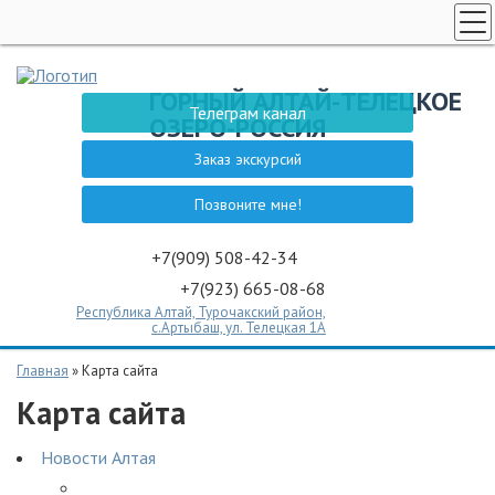
НОВОСТИ АЛТАЯ
ГОРНЫЙ АЛТАЙ-ТЕЛЕЦКОЕ
ТЕЛЕЦКОЕ ОЗЕРО
Телеграм канал
ОЗЕРО-РОССИЯ
ЗАКАЗ ЭКСКУРСИИ
Заказ экскурсий
СПЕЦПРЕДЛОЖЕНИЯ
Позвоните мне!
ГОСТЕВОЙ ДОМ НА АЛТАЕ
ТУРЫ НЕ АЛТАЙ
+7(909) 508-42-34
+7(923) 665-08-68
ТУРЫ НЕ АЛТАЙ
Республика Алтай, Турочакский район,
ЭКСКУРСИИ
с.Артыбаш, ул. Телецкая 1А
КОНТАКТЫ
Главная
»
Карта сайта
Карта сайта
Новости Алтая