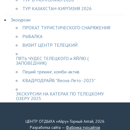
ТУР КАЗАХСТАН-КИРГИЗИЯ 2026
Экскурсии
ПРОКАТ ТУРИСТИЧЕСКОГО СНАРЯЖЕНИЯ
РЫБАЛКА
ВИЗИТ ЦЕНТР ТЕЛЕЦКИЙ
ПЯТЬ ЧУДЕС ТЕЛЕЦКОГО и ЯЙЛЮ (
ЗАПОВЕДНИК)
Пеший трекинг, комби-актив
КВАДРОДРАЙВ "Весна-Лето -2025"
ЭКСКУРСИИ НА КАТЕРАХ ПО ТЕЛЕЦКОМУ
ОЗЕРУ 2025
Автомобильные экскурсии
Экскурсии в высокогорье
ЦЕНТР ОТДЫХА «Айру» Горный Алтай, 2026
Разработка сайта —
Фабрика турсайтов
ЗИМНЯЯ ЭКСКУРСИЯ по озеру на АЭРОЛОДКЕ