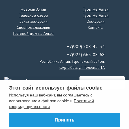
Сплав, конные прогулки
Новости Алтая
Туры Не Алтай
Телецкое озеро
Туры Не Алтай
ЭКСКУРСИЯ ВОДОПАД КУРКУРЕ-ПЕРЕВАЛ
Заказ экскурсии
Экскурсии
КАТУ-ЯРЫК
Спецпредложения
Контакты
Гостевой дом на Алтае
ЭКСКУРСИЯ НА КАМЕННЫЕ ГРИБЫ -1 день!
+7(909) 508-42-34
ПРАЙС-ЛИСТ зимних экскурсий "ЗИМА-2026"
скачать
+7(923) 665-08-68
ПРАЙС-ЛИСТ экскурсий -2026 скачать
Республика Алтай, Турочакский район,
с.Артыбаш, ул. Телецкая 1А
НАШ ТЕЛЕГРАМ-КАНАЛ
СУПЕРМИКС: 5 Чудес+ Яйлю ( Алтайский
заповедник)
Этот сайт использует файлы cookie
Используя наш веб-сайт, вы соглашаетесь с
Однодневный тур на гору Салоп и Шаманское
использованием файлов cookie и
Политикой
озеро
конфиденциальности
Туры Не Алтай
Принять
Контакты