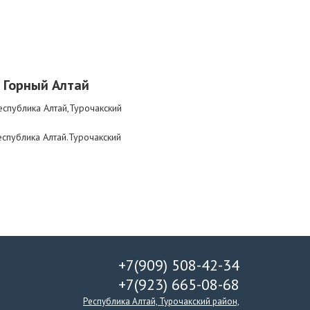
 Горный Алтай
еспублика Алтай,Турочакский
блика Алтай.Турочакский
+7(909) 508-42-34
+7(923) 665-08-68
Республика Алтай, Турочакский район,