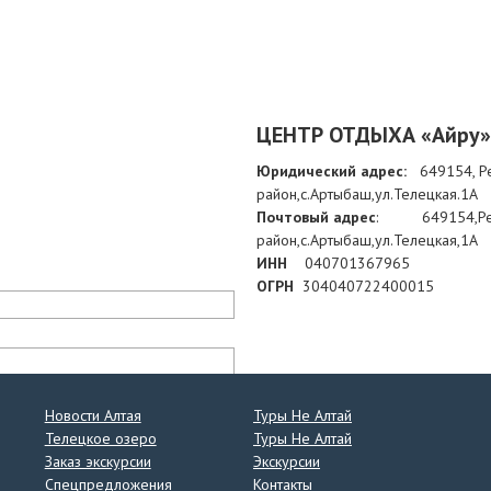
ЦЕНТР ОТДЫХА
«Айру»
Юридический адрес:
649154, Р
район,с.Артыбаш,ул.Телецкая.1А
Почтовый адрес
:
649154,Респу
район,с.Артыбаш,ул.Телецкая,1А
ИНН
040701367965
ОГРН
304040722400015
Новости Алтая
Туры Не Алтай
Телецкое озеро
Туры Не Алтай
Заказ экскурсии
Экскурсии
Спецпредложения
Контакты
лен(а) с
Политикой