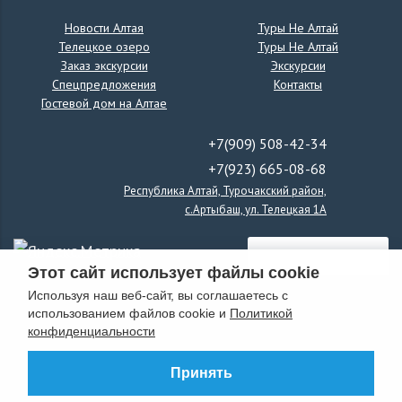
* Остановки в диких местах
* Космические фото на льду и в окружении гор
Новости Алтая
Туры Не Алтай
* Горячий чай из термоса прямо на борту
Телецкое озеро
Туры Не Алтай
Стоимость:
Заказ экскурсии
Экскурсии
от
6 000 ₽
Спецпредложения
с человека
Контакты
Группы до 9 человек.
Гостевой дом на Алтае
Тёплая одежда и варежки - обязательно, адреналин и восторг -
выдадим на месте!
+7(909) 508-42-34
+7(923) 665-08-68
Запись и вопросы — в личные сообщения
Подписывайтесь на канал
«РЕАЛЬНЫЙ ГИД»
, чтобы не пропустить
Республика Алтай, Турочакский район,
места на борт!
с.Артыбаш, ул. Телецкая 1А
#ТелецкоеОзеро #Аэролодка #ЗимнийАлтай #ЛедовоеСафари
#РеальныйГид
Этот сайт использует файлы cookie
Используя наш веб-сайт, вы соглашаетесь с
использованием файлов cookie и
Политикой
конфиденциальности
Принять