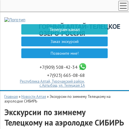
НОВОСТИ АЛТАЯ
ГОРНЫЙ АЛТАЙ-ТЕЛЕЦКОЕ
ТЕЛЕЦКОЕ ОЗЕРО
Телеграм канал
ОЗЕРО-РОССИЯ
ЗАКАЗ ЭКСКУРСИИ
Заказ экскурсий
СПЕЦПРЕДЛОЖЕНИЯ
Позвоните мне!
ГОСТЕВОЙ ДОМ НА АЛТАЕ
ТУРЫ НЕ АЛТАЙ
+7(909) 508-42-34
+7(923) 665-08-68
ТУРЫ НЕ АЛТАЙ
Республика Алтай, Турочакский район,
ЭКСКУРСИИ
с.Артыбаш, ул. Телецкая 1А
КОНТАКТЫ
Главная
»
Новости Алтая
»
Экскурсии по зимнему Телецкому на
аэролодке СИБИРЬ
Экскурсии по зимнему
Телецкому на аэролодке СИБИРЬ