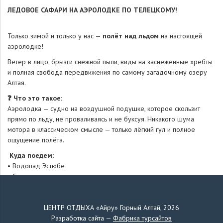
ЛЕДОВОЕ САФАРИ НА АЭРОЛОДКЕ ПО ТЕЛЕЦКОМУ!
Только зимой и только у нас —
полёт над льдом
на настоящей
аэролодке!
Ветер в лицо, брызги снежной пыли, виды на заснеженные хребты
и полная свобода передвижения по самому загадочному озеру
Алтая.
❓ Что это такое:
Аэролодка — судно на воздушной подушке, которое скользит
прямо по льду, не проваливаясь и не буксуя. Никакого шума
мотора в классическом смысле — только лёгкий гул и полное
ощущение полёта.
Куда поедем:
• Водопад Эстюбе
• Скалы-останцы
• Замерзшие водопады
• Каменный залив (если лёд позволит)
ЦЕНТР ОТДЫХА «Айру» Горный Алтай, 2026
Что вас ждёт:
Разработка сайта —
Фабрика турсайтов