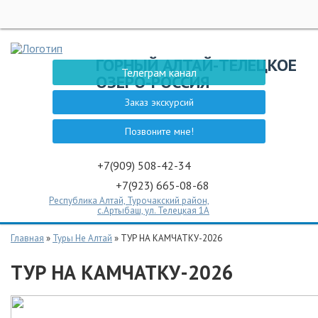
НОВОСТИ 
ГОРНЫЙ АЛТАЙ-ТЕЛЕЦКОЕ
ТЕЛЕЦКОЕ 
Телеграм канал
ОЗЕРО-РОССИЯ
ЗАКАЗ ЭКС
Заказ экскурсий
СПЕЦПРЕДЛ
Позвоните мне!
ГОСТЕВОЙ ДОМ
ТУРЫ НЕ 
+7(909) 508-42-34
+7(923) 665-08-68
ТУРЫ НЕ 
Республика Алтай, Турочакский район,
ЭКСКУР
с.Артыбаш, ул. Телецкая 1А
КОНТА
Главная
»
Туры Не Алтай
»
ТУР НА КАМЧАТКУ-2026
ТУР НА КАМЧАТКУ-2026