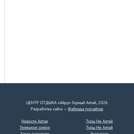
ЦЕНТР ОТДЫХА «Айру» Горный Алтай, 2026
Разработка сайта —
Фабрика турсайтов
Новости Алтая
Туры Не Алтай
Телецкое озеро
Туры Не Алтай
Заказ экскурсии
Экскурсии