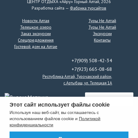
ЦЕНТР ОТДЫХА «Айру» Горный Алтай, 2026
Награда Первая
Разработка сайта —
Фабрика турсайтов
За активное участие в работе выставки
Новости Алтая
Туры Не Алтай
Телецкое озеро
Туры Не Алтай
Заказ экскурсии
Экскурсии
Спецпредложения
Контакты
Гостевой дом на Алтае
Диплом Второй
+7(909) 508-42-34
За профессионализм и активную роль в продвижении
+7(923) 665-08-68
индустрии туризма в России
Республика Алтай, Турочакский район,
с.Артыбаш, ул. Телецкая 1А
Сертификат Третий
Этот сайт использует файлы cookie
Используя наш веб-сайт, вы соглашаетесь с
использованием файлов cookie и
Политикой
За актуальность и профессионализм представленной
конфиденциальности
экспозиции