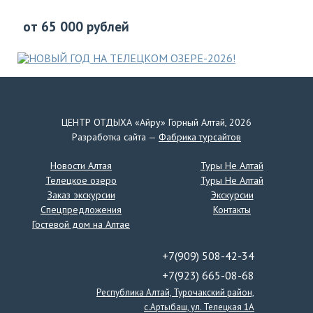
от 65 000 рублей
ЦЕНТР ОТДЫХА «Айру» Горный Алтай, 2026
Разработка сайта —
Фабрика турсайтов
Новости Алтая
Туры Не Алтай
НОВЫЙ ГОД НА ТЕЛЕЦКОМ ОЗЕРЕ-2026!
Телецкое озеро
Туры Не Алтай
Заказ экскурсии
Экскурсии
Спецпредложения
Контакты
от 65 000 рублей
Гостевой дом на Алтае
+7(909) 508-42-34
+7(923) 665-08-68
Республика Алтай, Турочакский район,
с.Артыбаш, ул. Телецкая 1А