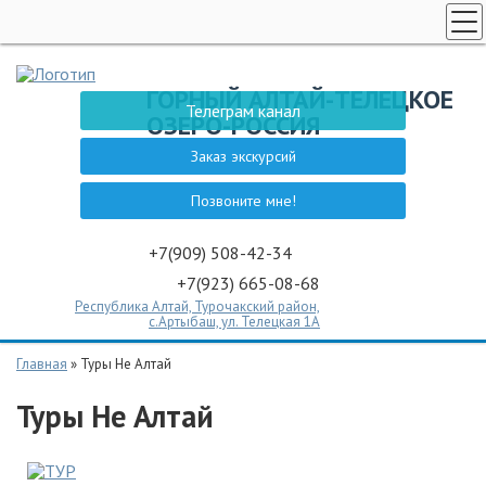
НОВОСТИ АЛТАЯ
ГОРНЫЙ АЛТАЙ-ТЕЛЕЦКОЕ
ТЕЛЕЦКОЕ ОЗЕРО
Телеграм канал
ОЗЕРО-РОССИЯ
ЗАКАЗ ЭКСКУРСИИ
Заказ экскурсий
СПЕЦПРЕДЛОЖЕНИЯ
Позвоните мне!
ГОСТЕВОЙ ДОМ НА АЛТАЕ
ТУРЫ НЕ АЛТАЙ
+7(909) 508-42-34
+7(923) 665-08-68
ТУРЫ НЕ АЛТАЙ
Республика Алтай, Турочакский район,
ЭКСКУРСИИ
с.Артыбаш, ул. Телецкая 1А
КОНТАКТЫ
Главная
»
Туры Не Алтай
Туры Не Алтай