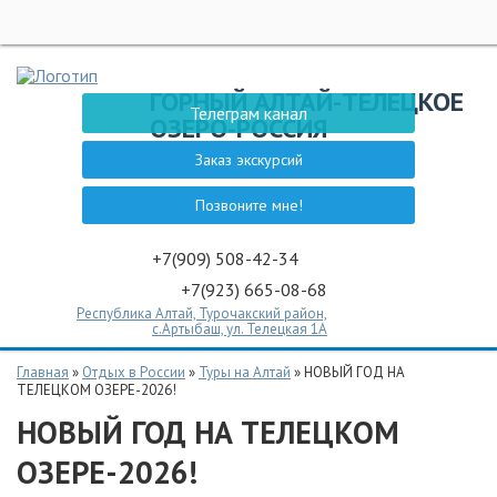
ГОРНЫЙ АЛТАЙ-ТЕЛЕЦКОЕ
Телеграм канал
ОЗЕРО-РОССИЯ
Заказ экскурсий
Позвоните мне!
+7(909) 508-42-34
+7(923) 665-08-68
Республика Алтай, Турочакский район,
с.Артыбаш, ул. Телецкая 1А
Главная
»
Отдых в России
»
Туры на Алтай
»
НОВЫЙ ГОД НА
ТЕЛЕЦКОМ ОЗЕРЕ-2026!
НОВЫЙ ГОД НА ТЕЛЕЦКОМ
ОЗЕРЕ-2026!