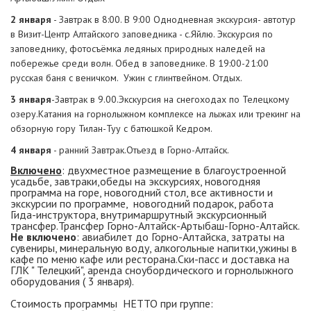
2 января
- Завтрак в 8:00. В 9:00 Однодневная экскурсия- автотур
в Визит-Центр Алтайского заповедника - с.Яйлю. Экскурсия по
заповеднику, фотосъёмка ледяных природных наледей на
побережье среди волн. Обед в заповеднике. В 19:00-21:00
русская баня с веничком. Ужин с глинтвейном. Отдых.
3 января
-Завтрак в 9.00.Экскурсия на снегоходах по Телецкому
озеру.Катания на горнолыжном комплексе на лыжах или трекинг на
обзорную гору Тилан-Туу с батюшкой Кедром.
4 января
- ранний Завтрак.Отьезд в Горно-Алтайск.
Включено
: двухместное размещение в благоустроенной
усадьбе, завтраки,обеды на экскурсиях, новогодняя
программа на горе, новогодний стол, все активности и
экскурсии по программе, новогодний подарок, работа
Гида-инструктора, внутримаршрутный экскурсионный
трансфер.Трансфер Горно-Алтайск-Артыбаш-Горно-Алтайск.
Не включено
: авиабилет до Горно-Алтайска, затраты на
сувениры, минеральную воду, алкогольные напитки,ужины в
кафе по меню кафе или ресторана.Ски-пасс и доставка на
ГЛК " Телецкий", аренда сноубордического и горнолыжного
оборудования ( 3 января).
Стоимость программы НЕТТО при группе: