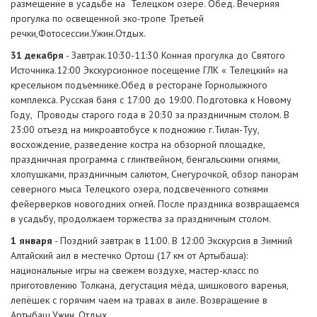
размещение в усадьбе на Телецком озере. Обед. Вечерняя
прогулка по освещенной эко-тропе Третьей
речки,Фотосессии.Ужин.Отдых.
31
декабря
- Завтрак.10:30-11:30 Конная прогулка до Святого
Источника.12:00 Экскурсионное посещение ГЛК « Телецкий» на
кресельном подъемнике.Обед в ресторане Горнолыжного
комплекса. Русская баня с 17:00 до 19:00. Подготовка к Новому
Году, Проводы старого года в 20:30 за праздничным столом. В
23:00 отъезд на микроавтобусе к подножию г.Тилан-Туу,
восхождение, разведение костра на обзорной площадке,
праздничная программа с глинтвейном, бенгальскими огнями,
хлопушками, праздничным салютом, Снегурочкой, обзор панорам
северного мыса Телецкого озера, подсвеченного сотнями
фейерверков новогодних огней. После праздника возвращаемся
в усадьбу, продолжаем торжества за праздничным столом.
1 января
- Поздний завтрак в 11:00. В 12:00 Экскурсия в Зимний
Алтайский аил в местечко Ортош (17 км от Артыбаша):
национальные игры на свежем воздухе, мастер-класс по
приготовлению Толкана, дегустация мёда, шишкового варенья,
лепёшек с горячим чаем на травах в аиле. Возвращение в
Артыбаш.Ужин. Отдых