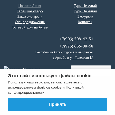
Новости Алтая
Туры Не Алтай
Партнеры
Телецкое озеро
Туры Не Алтай
Заказ экскурсии
Экскурсии
Спецпредложения
Контакты
Гостевой дом на Алтае
+7(909) 508-42-34
+7(923) 665-08-68
Республика Алтай, Турочакский район,
с.Артыбаш, ул. Телецкая 1А
Этот сайт использует файлы cookie
Используя наш веб-сайт, вы соглашаетесь с
использованием файлов cookie и
Политикой
конфиденциальности
Принять