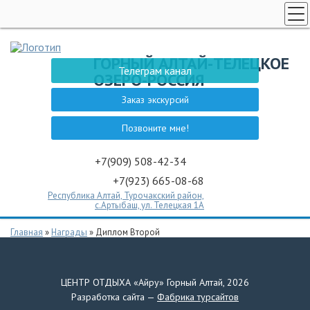
НОВОСТИ АЛТАЯ
ГОРНЫЙ АЛТАЙ-ТЕЛЕЦКОЕ
ТЕЛЕЦКОЕ ОЗЕРО
Телеграм канал
ОЗЕРО-РОССИЯ
ЗАКАЗ ЭКСКУРСИИ
Заказ экскурсий
СПЕЦПРЕДЛОЖЕНИЯ
Позвоните мне!
ГОСТЕВОЙ ДОМ НА АЛТАЕ
ТУРЫ НЕ АЛТАЙ
+7(909) 508-42-34
+7(923) 665-08-68
ТУРЫ НЕ АЛТАЙ
Республика Алтай, Турочакский район,
ЭКСКУРСИИ
с.Артыбаш, ул. Телецкая 1А
КОНТАКТЫ
Главная
»
Награды
»
Диплом Второй
Диплом Второй
ЦЕНТР ОТДЫХА «Айру» Горный Алтай, 2026
Разработка сайта —
Фабрика турсайтов